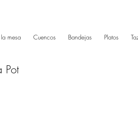
INICIO
SOBRE MÍ
CATÁLOGO
FICHAS TÉCNICAS
r la mesa
Cuencos
Bandejas
Platos
Ta
Accesorios
a Pot