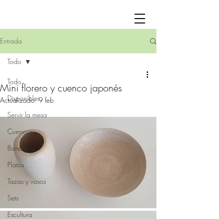
Entrada
Todo
Todo
Mini florero y cuenco japonés
Disponibles
Actualizado:
9 feb
Servir la mesa
Cuencos
Bandejas
Platos
Tazas y vasos
Sets
Escultura