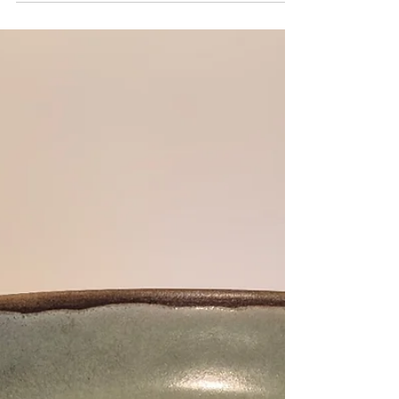
Cuenco Marès
Cuenco de gres esmaltado con formas orgánicas e
inspiración mediterránea. La mezcla de tonos
minerales y sus transparencias crean un acabado
sereno y natural, aportando carácter y textura a la
pieza y donde la imperfección forma parte de su
belleza.