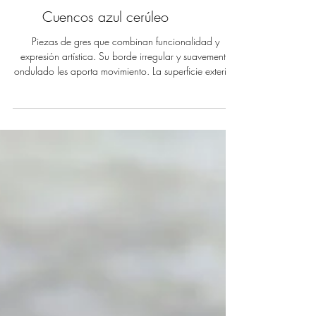
Cuencos azul cerúleo
Piezas de gres que combinan funcionalidad y
expresión artística. Su borde irregular y suavemente
ondulado les aporta movimiento. La superficie exterior,
en tonos hueso, transmite calidez y sobriedad, mientras
que el relieve decorativo añade un sutil juego de
textura y detalle. Se integran con facilidad en espacios
contemporáneos, rústicos o minimalistas