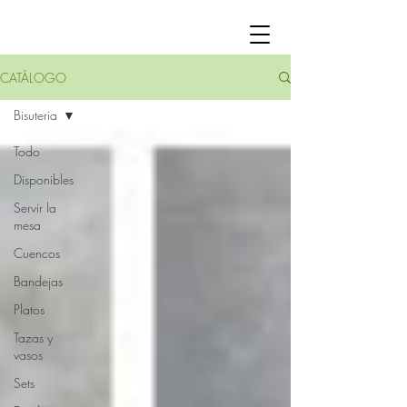
CATÁLOGO
Bisuteria
Todo
Disponibles
Servir la
mesa
Cuencos
Bandejas
Platos
Tazas y
vasos
Sets