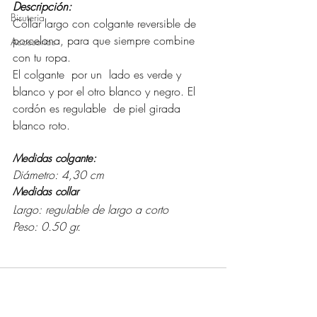
Descripción:
Bisuteria
Collar largo con colgante reversible de 
porcelana, para que siempre combine 
Accesorios
con tu ropa. 
El colgante  por un  lado es verde y 
blanco y por el otro blanco y negro. El 
cordón es regulable  de piel girada 
blanco roto.
Medidas colgante:
Diámetro: 4,30 cm
Medidas collar
Largo: regulable de largo a corto
Peso: 0.50 gr.