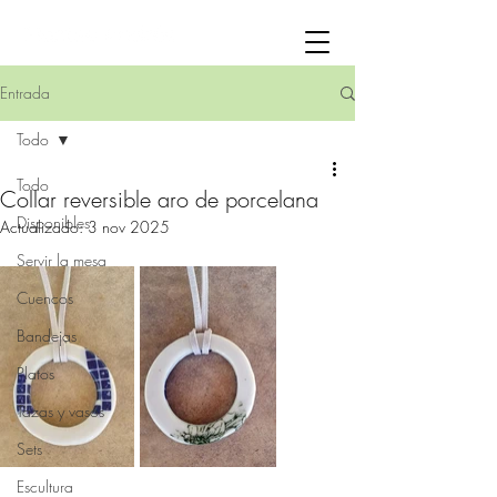
Entrada
Todo
Todo
Collar reversible aro de porcelana
Disponibles
Actualizado:
3 nov 2025
Servir la mesa
Cuencos
Bandejas
Platos
Tazas y vasos
Sets
Escultura