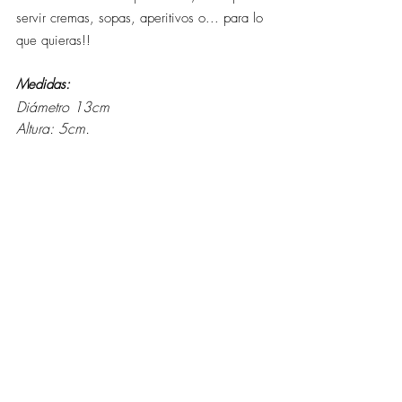
servir cremas, sopas, aperitivos o... para lo 
que quieras!!
Medidas:  
Diámetro 13cm
Altura: 5cm.
Apta para lavavajillas, horno y 
microondas.
Apta para uso alimentario     
Entradas relacionadas
Ver todo