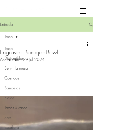
Entrada
Todo
Todo
Engraved Baroque Bowl
Disponibles
Actualizado:
29 jul 2024
Servir la mesa
Cuencos
Bandejas
Platos
Tazas y vasos
Sets
Escultura